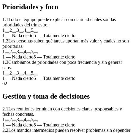
Prioridades y foco
1
.
1
Todo el equipo puede explicar con claridad cuáles son las
prioridades del trimestre.
1
2
3
4
5
1 — Nada cierto
5 — Totalmente cierto
1
.
2
Las personas saben qué tareas aportan más valor y cuáles no son
prioritarias.
1
2
3
4
5
1 — Nada cierto
5 — Totalmente cierto
1
.
3
Cambiamos de prioridades con poca frecuencia y sin generar
caos.
1
2
3
4
5
1 — Nada cierto
5 — Totalmente cierto
0
2
Gestión y toma de decisiones
2
.
1
Las reuniones terminan con decisiones claras, responsables y
fechas concretas.
1
2
3
4
5
1 — Nada cierto
5 — Totalmente cierto
2
.
2
Los mandos intermedios pueden resolver problemas sin depender