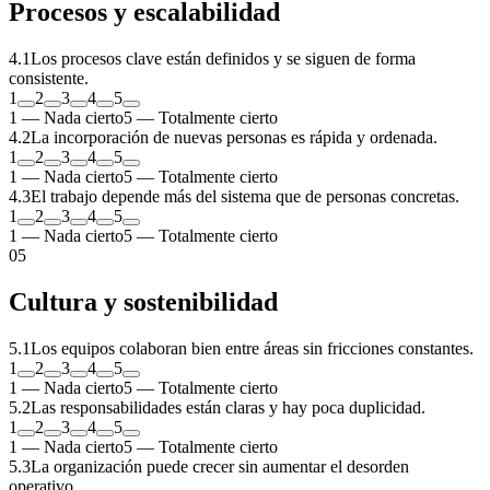
Procesos y escalabilidad
4
.
1
Los procesos clave están definidos y se siguen de forma
consistente.
1
2
3
4
5
1 — Nada cierto
5 — Totalmente cierto
4
.
2
La incorporación de nuevas personas es rápida y ordenada.
1
2
3
4
5
1 — Nada cierto
5 — Totalmente cierto
4
.
3
El trabajo depende más del sistema que de personas concretas.
1
2
3
4
5
1 — Nada cierto
5 — Totalmente cierto
0
5
Cultura y sostenibilidad
5
.
1
Los equipos colaboran bien entre áreas sin fricciones constantes.
1
2
3
4
5
1 — Nada cierto
5 — Totalmente cierto
5
.
2
Las responsabilidades están claras y hay poca duplicidad.
1
2
3
4
5
1 — Nada cierto
5 — Totalmente cierto
5
.
3
La organización puede crecer sin aumentar el desorden
operativo.