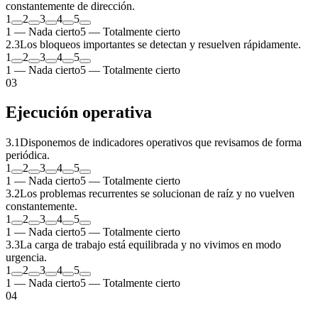
constantemente de dirección.
1
2
3
4
5
1 — Nada cierto
5 — Totalmente cierto
2
.
3
Los bloqueos importantes se detectan y resuelven rápidamente.
1
2
3
4
5
1 — Nada cierto
5 — Totalmente cierto
0
3
Ejecución operativa
3
.
1
Disponemos de indicadores operativos que revisamos de forma
periódica.
1
2
3
4
5
1 — Nada cierto
5 — Totalmente cierto
3
.
2
Los problemas recurrentes se solucionan de raíz y no vuelven
constantemente.
1
2
3
4
5
1 — Nada cierto
5 — Totalmente cierto
3
.
3
La carga de trabajo está equilibrada y no vivimos en modo
urgencia.
1
2
3
4
5
1 — Nada cierto
5 — Totalmente cierto
0
4