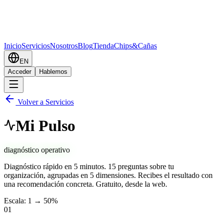
Inicio
Servicios
Nosotros
Blog
Tienda
Chips&Cañas
EN
Acceder
Hablemos
Volver a Servicios
Mi Pulso
diagnóstico operativo
Diagnóstico rápido en 5 minutos. 15 preguntas sobre tu
organización, agrupadas en 5 dimensiones. Recibes el resultado con
una recomendación concreta. Gratuito, desde la web.
Escala
: 1 → 5
0
%
0
1