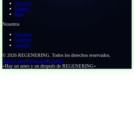
Servicios
Tienda
Blog
Nosotros
Nosotros
Contacto
Acceder
©
2026
REGENERING.
Todos los derechos reservados.
Aviso Legal
·
Privacidad
·
Cookies
«Hay un antes y un después de REGENERING»