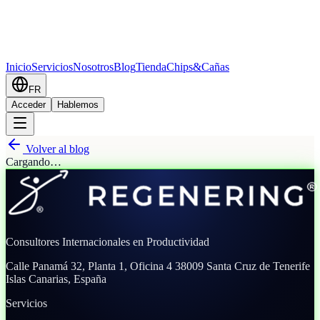
Inicio
Servicios
Nosotros
Blog
Tienda
Chips&Cañas
FR
Acceder
Hablemos
Volver al blog
Cargando…
Consultores Internacionales en Productividad
Calle Panamá 32, Planta 1, Oficina 4
38009 Santa Cruz de Tenerife
Islas Canarias, España
Servicios