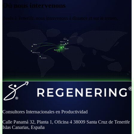
Où nous intervenons
Basés à Tenerife, nous intervenons à distance et sur le terrain.
Paris
Madrid
Dallas
Barcelona
Agadir
Tenerife
SIÈGE
Mexico City
Girardot
Consultores Internacionales en Productividad
Calle Panamá 32, Planta 1, Oficina 4
38009 Santa Cruz de Tenerife
Islas Canarias, España