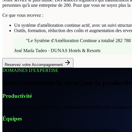
personnes qu'à une entreprise de 200. Pour que vous ne soyez plus la 
Ce que vous recevez :
Un système d'amélioration continue actif, avec un suivi structur
Outils, formation, réduction des coûts et augmentation des reve
“
Le Système d'Amélioration Continue a totalisé 282 788 €
José María Tadeo · DUNAS Hotels & Resorts
Reservez votre Accompagnement
DOMAINES D'EXPERTISE
Nous intervenons là où se joue la productiv
Productivité
Processus, automatisation, digitalisation et efficacité opérationne
Équipes
Leadership, talent, collaboration et culture d'amélioration.