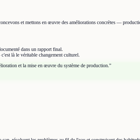
s concevons et mettons en œuvre des améliorations concrètes — producti
documenté dans un rapport final.
est là le véritable changement culturel.
mélioration et la mise en œuvre du système de production.
”
le cap, résolvent les problèmes au fil de l'eau et construisent des habit