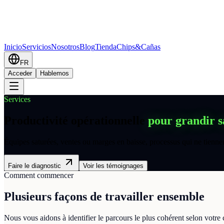
Inicio
Servicios
Nosotros
Blog
Tienda
Chips&Cañas
FR
Acceder
Hablemos
Services
Productivité opérationnelle
pour grandir s
Équipes saturées, ventes ou marges en baisse, processus qui ne tiennent
Faire le diagnostic
Voir les témoignages
Comment commencer
Plusieurs façons de travailler ensemble
Nous vous aidons à identifier le parcours le plus cohérent selon votre 