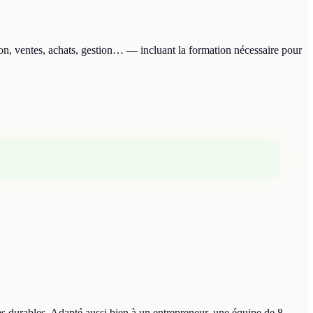
on, ventes, achats, gestion… — incluant la formation nécessaire pour
udes durables. Adapté aussi bien à un entrepreneur, une équipe de 8