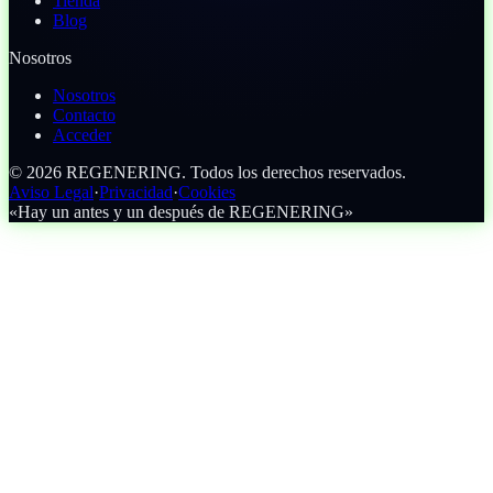
Tienda
Blog
Nosotros
Nosotros
Contacto
Acceder
©
2026
REGENERING.
Todos los derechos reservados.
Aviso Legal
·
Privacidad
·
Cookies
«Hay un antes y un después de REGENERING»