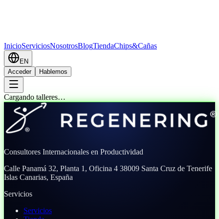
Inicio
Servicios
Nosotros
Blog
Tienda
Chips&Cañas
EN
Acceder
Hablemos
Cargando talleres…
Consultores Internacionales en Productividad
Calle Panamá 32, Planta 1, Oficina 4
38009 Santa Cruz de Tenerife
Islas Canarias, España
Servicios
Servicios