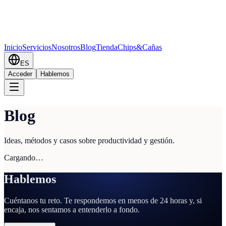
Inicio
Servicios
Nosotros
Blog
Tienda
Chips&Cañas
ES
Acceder
Hablemos
Blog
Ideas, métodos y casos sobre productividad y gestión.
Cargando…
Hablemos
Cuéntanos tu reto. Te respondemos en menos de 24 horas y, si
encaja, nos sentamos a entenderlo a fondo.