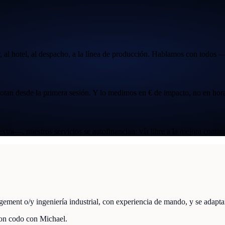
 al hotel, al despacho, a la línea de producción. Hablamos con todos —
 notan desde la primera sesión. Y lo medimos en € de impacto, no en hora
tra—, nuestros servicios se autofinancian: vía libre a la mejora continu
t o/y ingeniería industrial, con experiencia de mando, y se adaptan 
con codo con Michael.