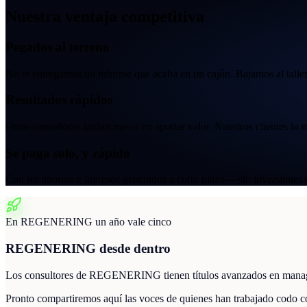
Nuestra ventaja competitiva
Pegados al terreno
No te entregamos un informe que acaba en un cajón. Bajamos al taller,
Resultados rápidos
Otros consultores tardan meses en aportar valor. Nuestros clientes lo
Se paga solo, y rápido
Con los ahorros e ingresos generados a corto plazo —sin inversiones ex
En REGENERING un año vale cinco
REGENERING desde dentro
Los consultores de REGENERING tienen títulos avanzados en managemen
Pronto compartiremos aquí las voces de quienes han trabajado codo 