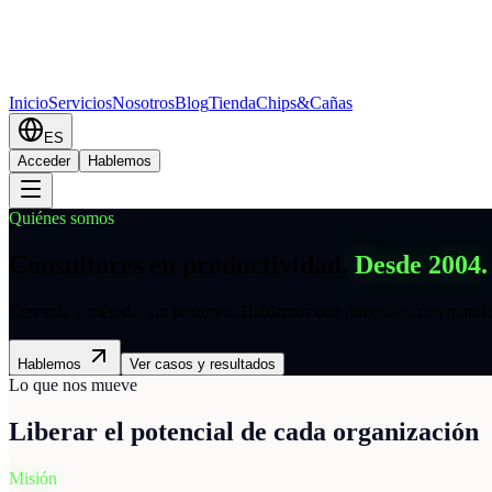
Inicio
Servicios
Nosotros
Blog
Tienda
Chips&Cañas
ES
Acceder
Hablemos
Quiénes somos
Consultores en productividad.
Desde 2004.
Cercanía y método, sin postureo. Hablamos con dirección, con mandos
Hablemos
Ver casos y resultados
Lo que nos mueve
Liberar el potencial de cada organización
Misión