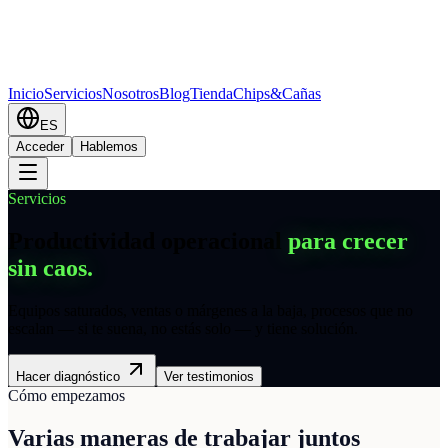
Inicio
Servicios
Nosotros
Blog
Tienda
Chips&Cañas
ES
Acceder
Hablemos
Servicios
Productividad operacional
para crecer
sin caos.
Equipos saturados, ventas o márgenes a la baja, procesos que no
escalan — si te suena, no estás solo — y tiene solución.
Hacer diagnóstico
Ver testimonios
Cómo empezamos
Varias maneras de trabajar juntos